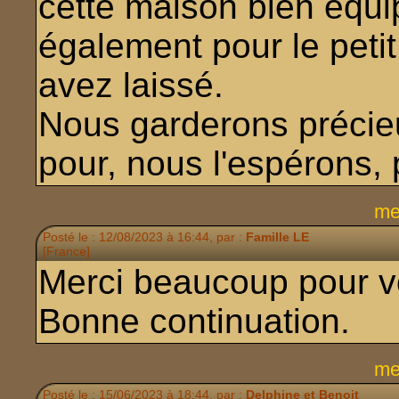
cette maison bien équip
également pour le peti
avez laissé.
Nous garderons précie
pour, nous l'espérons, 
me
Posté le : 12/08/2023 à 16:44, par :
Famille LE
[France]
Merci beaucoup pour vo
Bonne continuation.
me
Posté le : 15/06/2023 à 18:44, par :
Delphine et Benoit