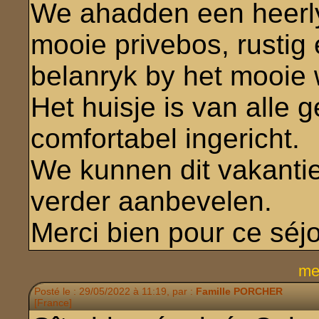
We ahadden een heerlyk
mooie privebos, rustig
belanryk by het mooie
Het huisje is van alle
comfortabel ingericht.
We kunnen dit vakanti
verder aanbevelen.
Merci bien pour ce séjo
me
Posté le : 29/05/2022 à 11:19, par :
Famille PORCHER
[France]