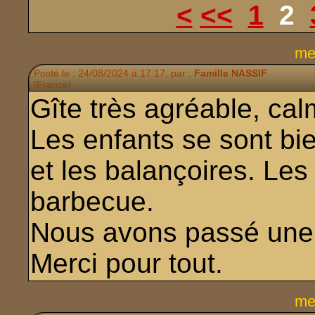
<
<<
1
2
me
Posté le : 24/08/2024 à 17:17, par :
Famille NASSIF
[France]
Gîte très agréable, cal
Les enfants se sont bi
et les balançoires. Les
barbecue.
Nous avons passé une
Merci pour tout.
me