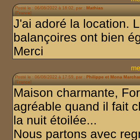
Posté le : 06/08/2022 à 18:02, par :
Mathias
[France]
J'ai adoré la location. 
balançoires ont bien é
Merci
me
Posté le : 06/08/2022 à 17:59, par :
Philippe et Mona March
[France]
Maison charmante, Forê
agréable quand il fait 
la nuit étoilée...
Nous partons avec regr