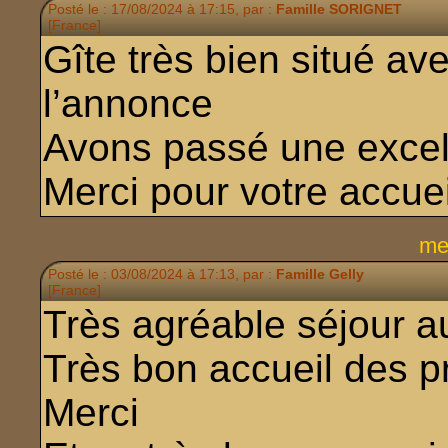
Posté le : 17/08/2024 à 17:15, par :
Famille SORIGNET
[France]
Gîte très bien situé ave
l’annonce
Avons passé une excel
Merci pour votre accuei
me
Posté le : 03/08/2024 à 17:13, par :
Famille Gelly
[France]
Très agréable séjour au
Très bon accueil des pr
Merci