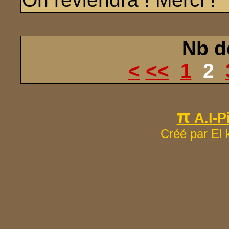
Nb d
<
<<
1
2
π
A.I-Pi
Créé par El