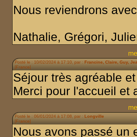
Nous reviendrons avec 
Nathalie, Grégori, Juli
me
Posté le : 10/02/2024 à 17:10, par :
Francine, Claire, Guy, Je
[France]
Séjour très agréable et
Merci pour l'accueil et 
me
Posté le : 06/01/2024 à 17:08, par :
Longville
[France]
Nous avons passé un ex