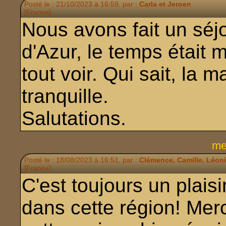
Posté le : 21/10/2023 à 16:59, par :
Carla et Jeroen
[France]
Nous avons fait un séj
d'Azur, le temps était 
tout voir. Qui sait, la 
tranquille.
Salutations.
me
Posté le : 18/08/2023 à 16:51, par :
Clémence, Camille, Léoni
[France]
C'est toujours un plai
dans cette région! Merc