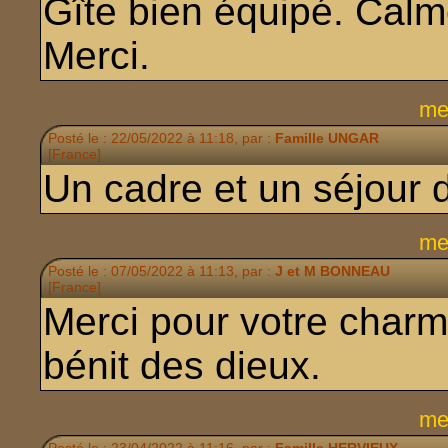
Gîte bien équipé. Calm
Merci.
me
Posté le : 22/05/2022 à 11:18, par :
Famille UNGAR
[France]
Un cadre et un séjour 
me
Posté le : 07/05/2022 à 11:13, par :
J et M BONNEAU
[France]
Merci pour votre charm
bénit des dieux.
me