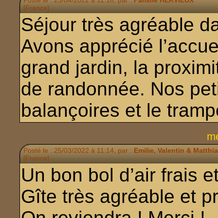
Posté le : 23/04/2022 à 11:16, par :
Famille HERVIEUX
[France]
Séjour très agréable da
Avons apprécié l’accuei
grand jardin, la proxim
de randonnée. Nos petit
balançoires et le trampo
me
Posté le : 25/03/2022 à 11:14, par :
Emilie, Valentin & Matthi
[France]
Un bon bol d’air frais et
Gîte très agréable et p
On reviendra ! Merci !