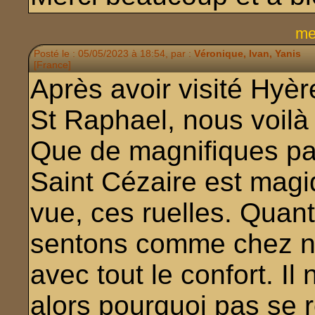
me
Posté le : 05/05/2023 à 18:54, par :
Véronique, Ivan, Yanis
[France]
Après avoir visité Hyèr
St Raphael, nous voilà
Que de magnifiques pay
Saint Cézaire est magi
vue, ces ruelles. Quant
sentons comme chez no
avec tout le confort. Il
alors pourquoi pas se r