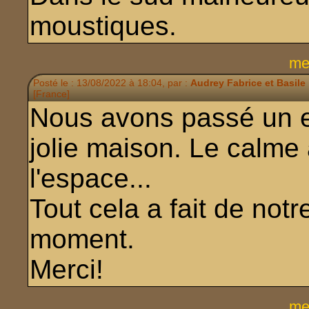
moustiques.
me
Posté le : 13/08/2022 à 18:04, par :
Audrey Fabrice et Basile
[France]
Nous avons passé un ex
jolie maison. Le calme
l'espace...
Tout cela a fait de not
moment.
Merci!
me