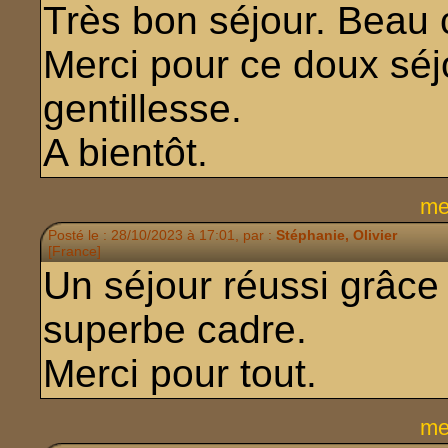
Très bon séjour. Beau 
Merci pour ce doux séj
gentillesse.
A bientôt.
me
Posté le : 28/10/2023 à 17:01, par :
Stéphanie, Olivier
[France]
Un séjour réussi grâce
superbe cadre.
Merci pour tout.
me