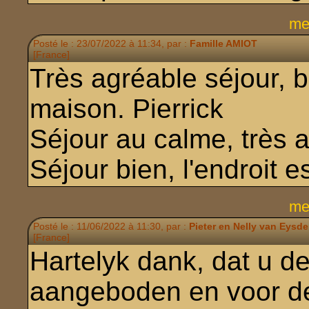
me
Posté le : 23/07/2022 à 11:34, par :
Famille AMIOT
[France]
Très agréable séjour,
maison. Pierrick
Séjour au calme, très 
Séjour bien, l'endroit 
me
Posté le : 11/06/2022 à 11:30, par :
Pieter en Nelly van Eysd
[France]
Hartelyk dank, dat u d
aangeboden en voor de