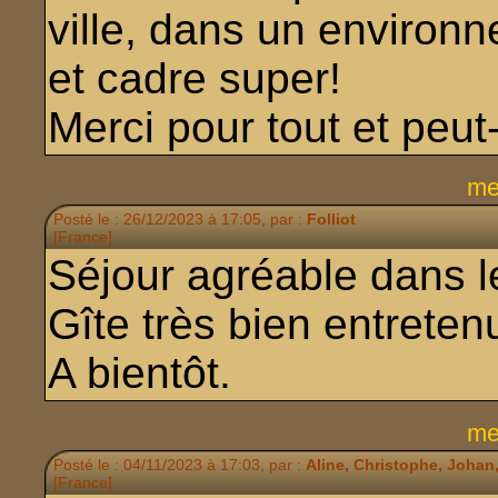
ville, dans un environn
et cadre super!
Merci pour tout et peut-
me
Posté le : 26/12/2023 à 17:05, par :
Folliot
[France]
Séjour agréable dans l
Gîte très bien entreten
A bientôt.
me
Posté le : 04/11/2023 à 17:03, par :
Aline, Christophe, Johan
[France]