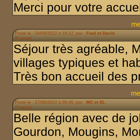
Merci pour votre accuei
me
Posté le : 24/09/2022 à 18:12, par :
Fred et David
[France]
Séjour très agréable, 
villages typiques et hab
Très bon accueil des pr
me
Posté le : 27/08/2022 à 09:45, par :
MC et EL
[France]
Belle région avec de jo
Gourdon, Mougins, Mon