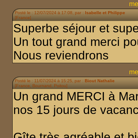
me
Posté le : 12/07/2024 à 17:08, par :
Isabelle et Philippe
[France]
Superbe séjour et supe
Un tout grand merci pou
Nous reviendrons
me
Posté le : 11/07/2024 à 15:25, par :
Biout Nathalie
[France, Bournand, Poitou]
Un grand MERCI à Marie
nos 15 jours de vacanc
Gîte très agréable et bi