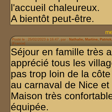
l'accueil chaleureux.
A bientôt peut-être.
me
Posté le : 25/02/2023 à 16:47, par :
Nathalie, Martine, Patric
[France]
Séjour en famille très
apprécié tous les villag
pas trop loin de la côt
au carnaval de Nice et
Maison très confortabl
équipée.