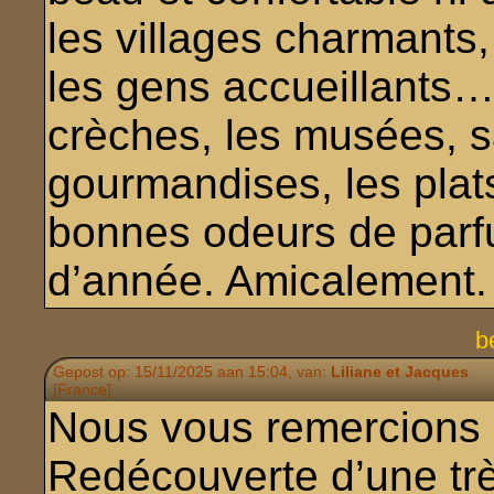
les villages charmants
les gens accueillants… 
crèches, les musées, s
gourmandises, les plat
bonnes odeurs de parf
d’année. Amicalement.
b
Gepost op: 15/11/2025 aan 15:04, van:
Liliane et Jacques
[France]
Nous vous remercions 
Redécouverte d’une très