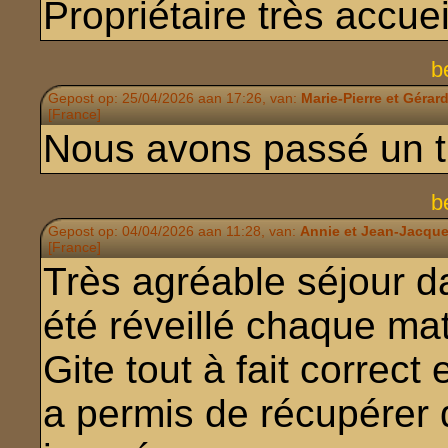
Propriétaire très accuei
b
Gepost op: 25/04/2026 aan 17:26, van:
Marie-Pierre et Gérar
[France]
Nous avons passé un t
b
Gepost op: 04/04/2026 aan 11:28, van:
Annie et Jean-Jacqu
[France]
Très agréable séjour d
été réveillé chaque mat
Gite tout à fait correct 
a permis de récupérer 