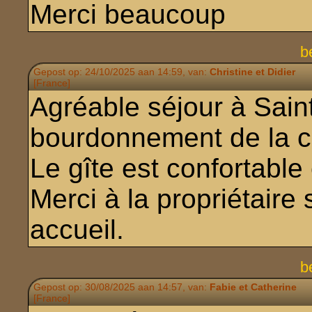
Merci beaucoup
b
Gepost op: 24/10/2025 aan 14:59, van:
Christine et Didier
[France]
Agréable séjour à Sain
bourdonnement de la c
Le gîte est confortable
Merci à la propriétair
accueil.
b
Gepost op: 30/08/2025 aan 14:57, van:
Fabie et Catherine
[France]