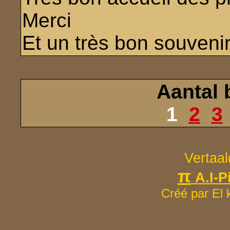
Merci
Et un très bon souveni
Aantal 
1
2
3
Vertaa
π
A.I-Pi
Créé par El