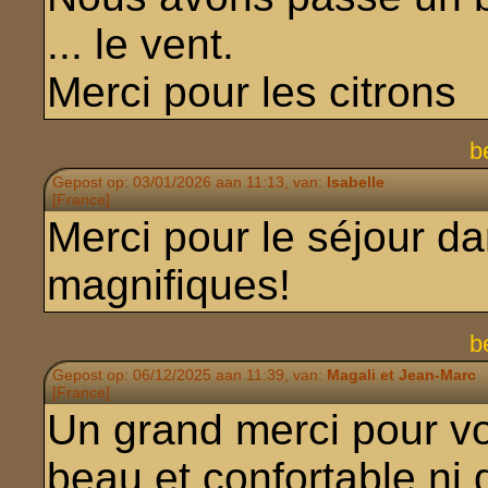
... le vent.
Merci pour les citrons
b
Gepost op: 03/01/2026 aan 11:13, van:
Isabelle
[France]
Merci pour le séjour 
magnifiques!
b
Gepost op: 06/12/2025 aan 11:39, van:
Magali et Jean-Marc
[France]
Un grand merci pour vot
beau et confortable ni 