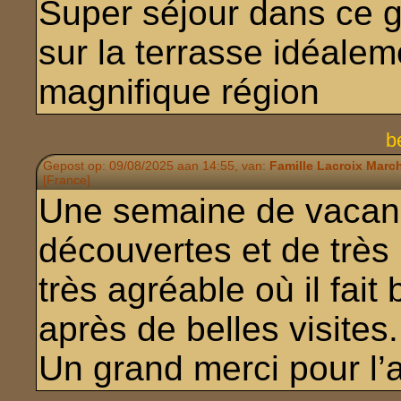
Super séjour dans ce 
sur la terrasse idéalem
magnifique région
b
Gepost op: 09/08/2025 aan 14:55, van:
Famille Lacroix Marc
[France]
Une semaine de vacanc
découvertes et de très
très agréable où il fait
après de belles visites.
Un grand merci pour l’a