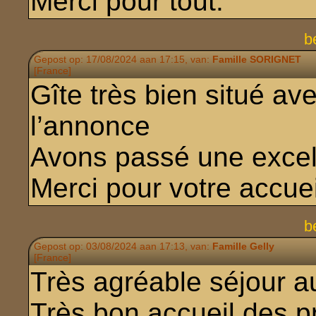
Merci pour tout.
b
Gepost op: 17/08/2024 aan 17:15, van:
Famille SORIGNET
[France]
Gîte très bien situé ave
l’annonce
Avons passé une excel
Merci pour votre accuei
b
Gepost op: 03/08/2024 aan 17:13, van:
Famille Gelly
[France]
Très agréable séjour au
Très bon accueil des pr