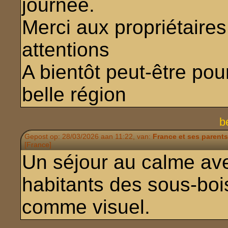
journée.
Merci aux propriétaires
attentions
A bientôt peut-être pour
belle région
b
Gepost op: 28/03/2026 aan 11:22, van:
France et ses parents
[France]
Un séjour au calme avec
habitants des sous-bois.
comme visuel.