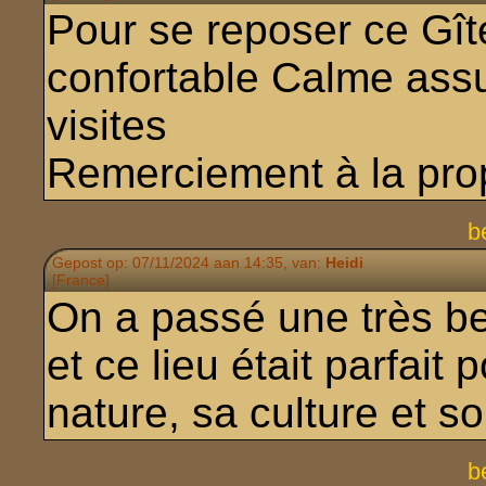
Pour se reposer ce Gîte
confortable Calme assu
visites
Remerciement à la prop
b
Gepost op: 07/11/2024 aan 14:35, van:
Heidi
[France]
On a passé une très be
et ce lieu était parfait
nature, sa culture et so
b