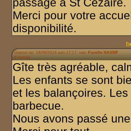
passage à St Cézaire.
Merci pour votre accuei
disponibilité.
b
Gepost op: 24/08/2024 aan 17:17, van:
Famille NASSIF
[France]
Gîte très agréable, cal
Les enfants se sont bi
et les balançoires. Les
barbecue.
Nous avons passé une