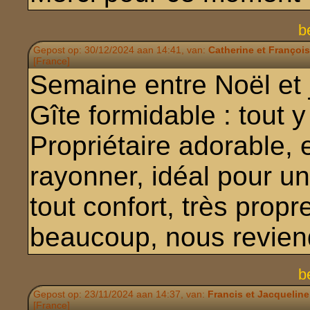
b
Gepost op: 30/12/2024 aan 14:41, van:
Catherine et François
[France]
Semaine entre Noël et j
Gîte formidable : tout 
Propriétaire adorable, 
rayonner, idéal pour un
tout confort, très propr
beaucoup, nous revien
b
Gepost op: 23/11/2024 aan 14:37, van:
Francis et Jacqueline
[France]