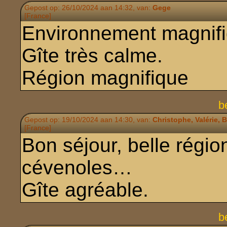
Gepost op: 26/10/2024 aan 14:32, van:
Gege
[France]
Environnement magnifi
Gîte très calme.
Région magnifique
b
Gepost op: 19/10/2024 aan 14:30, van:
Christophe, Valérie, 
[France]
Bon séjour, belle régio
cévenoles…
Gîte agréable.
b