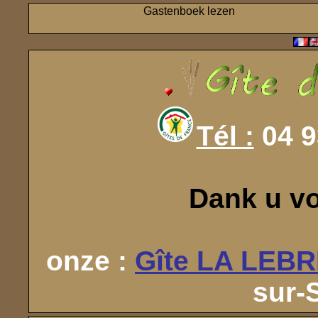
Gastenboek lezen
Tél :
04 9
Dank u v
onze :
Gîte LA LEB
sur-