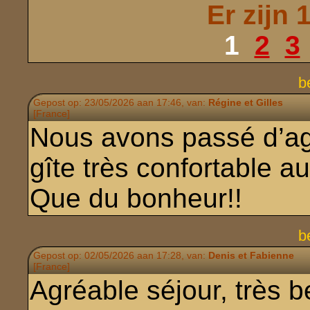
Er zijn 
1
2
3
b
Gepost op: 23/05/2026 aan 17:46, van:
Régine et Gilles
[France]
Nous avons passé d’a
gîte très confortable a
Que du bonheur!!
b
Gepost op: 02/05/2026 aan 17:28, van:
Denis et Fabienne
[France]
Agréable séjour, très be