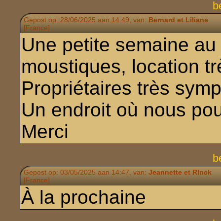
b
Gepost op: 28/06/2025 aan 14:49, van:
Bernard et Liliane
[France]
Une petite semaine au
moustiques, location tr
Propriétaires très symp
Un endroit où nous pour
Merci
b
Gepost op: 03/05/2025 aan 14:47, van:
Jeannette et RInck
[France]
À la prochaine