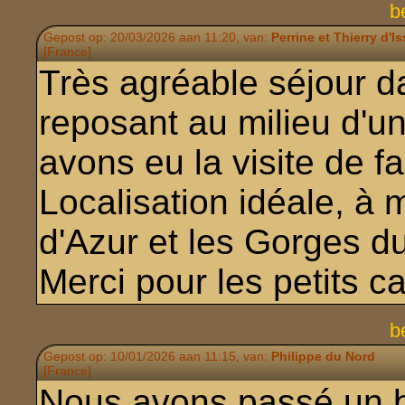
b
Gepost op: 20/03/2026 aan 11:20, van:
Perrine et Thierry d'I
[France]
Très agréable séjour d
reposant au milieu d'un
avons eu la visite de fa
Localisation idéale, à 
d'Azur et les Gorges d
Merci pour les petits c
b
Gepost op: 10/01/2026 aan 11:15, van:
Philippe du Nord
[France]
Nous avons passé un bo