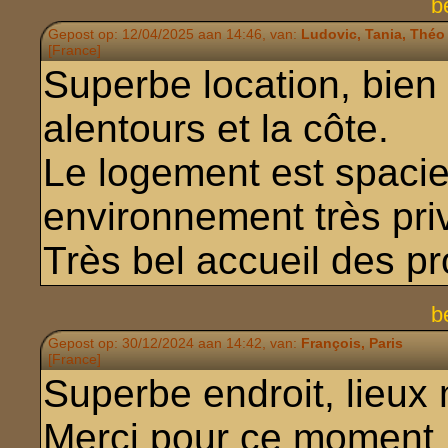
b
Gepost op: 12/04/2025 aan 14:46, van:
Ludovic, Tania, Théo
[France]
Superbe location, bien 
alentours et la côte.
Le logement est spacie
environnement très priv
Très bel accueil des pr
b
Gepost op: 30/12/2024 aan 14:42, van:
François, Paris
[France]
Superbe endroit, lieux
Merci pour ce moment