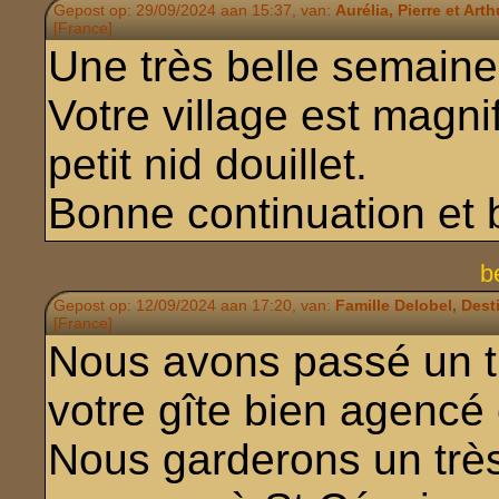
Gepost op: 29/09/2024 aan 15:37, van:
Aurélia, Pierre et Arth
[France]
Une très belle semain
Votre village est magni
petit nid douillet.
Bonne continuation et 
b
Gepost op: 12/09/2024 aan 17:20, van:
Famille Delobel, Dest
[France]
Nous avons passé un t
votre gîte bien agencé 
Nous garderons un très