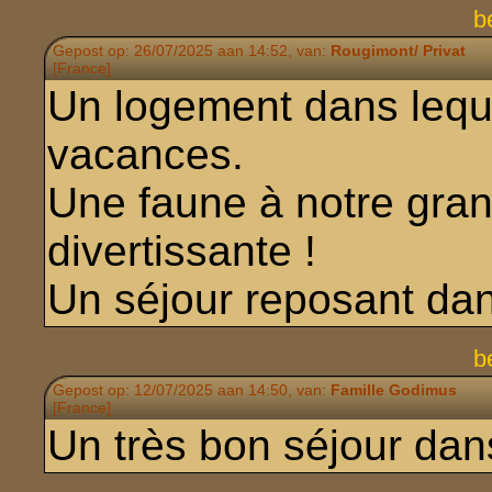
b
Gepost op: 26/07/2025 aan 14:52, van:
Rougimont/ Privat
[France]
Un logement dans leque
vacances.
Une faune à notre grand
divertissante !
Un séjour reposant dan
b
Gepost op: 12/07/2025 aan 14:50, van:
Famille Godimus
[France]
Un très bon séjour dans